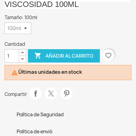
VISCOSIDAD 100ML
Tamaño: 100ml
Cantidad

favorite_border
AÑADIR AL CARRITO
Últimas unidades en stock

Compartir
Política de Seguridad
Política de envió