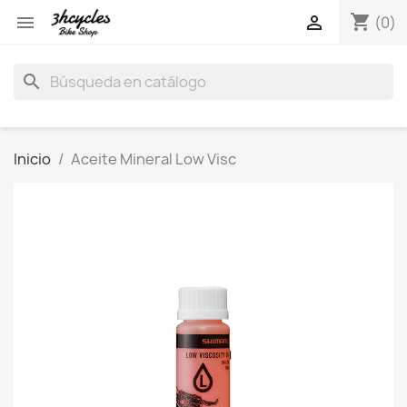
shopping_cart


(0)
search
Inicio
Aceite Mineral Low Visc