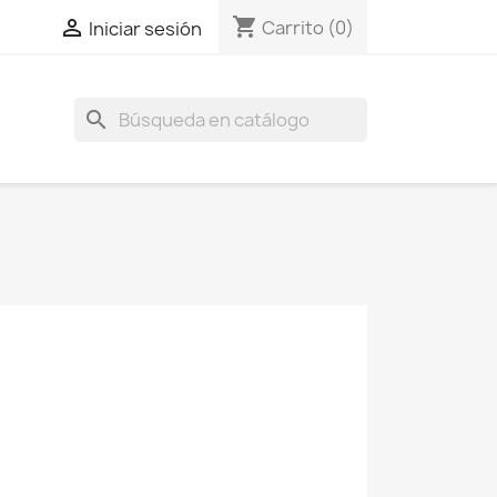
shopping_cart

Carrito
(0)
Iniciar sesión
search