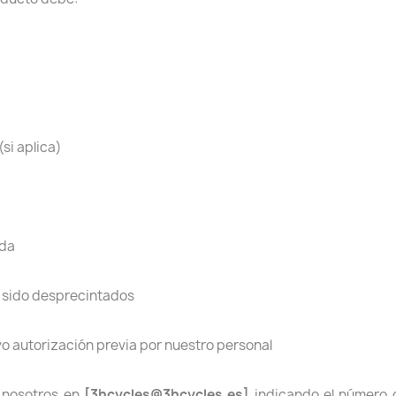
si aplica)
ida
n sido desprecintados
vo autorización previa por nuestro personal
n nosotros en
[3hcycles@3hcycles.es]
indicando el número d