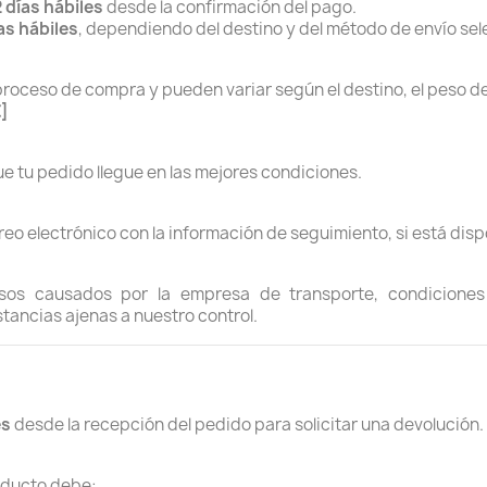
2 días hábiles
desde la confirmación del pago.
ías hábiles
, dependiendo del destino y del método de envío se
proceso de compra y pueden variar según el destino, el peso de
€]
e tu pedido llegue en las mejores condiciones.
reo electrónico con la información de seguimiento, si está disp
os causados por la empresa de transporte, condiciones m
stancias ajenas a nuestro control.
es
desde la recepción del pedido para solicitar una devolución.
roducto debe: