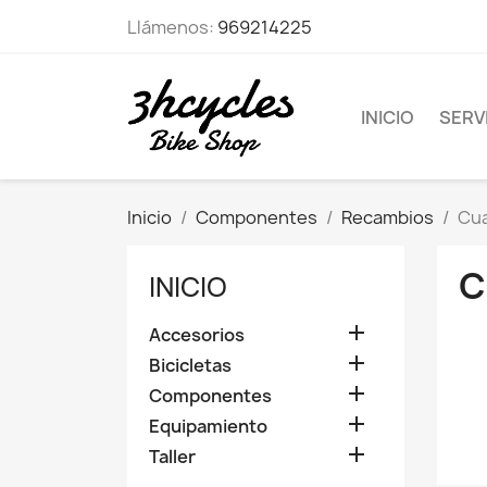
Llámenos:
969214225
INICIO
SERVI
Inicio
Componentes
Recambios
Cu
C
INICIO

Accesorios

Bicicletas

Componentes

Equipamiento

Taller