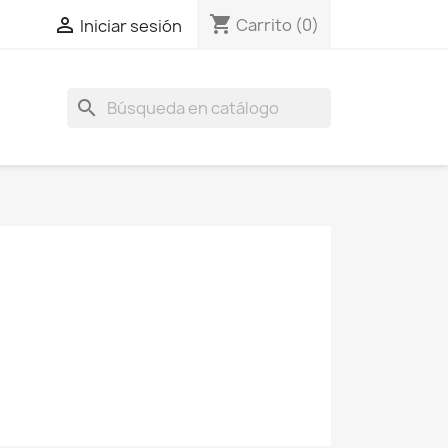
shopping_cart

Carrito
(0)
Iniciar sesión
search