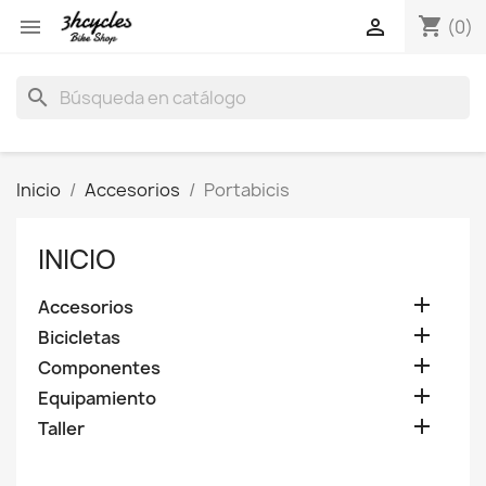
shopping_cart


(0)
search
Inicio
Accesorios
Portabicis
INICIO

Accesorios

Bicicletas

Componentes

Equipamiento

Taller