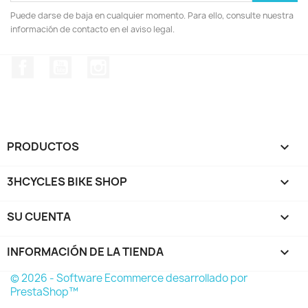
Puede darse de baja en cualquier momento. Para ello, consulte nuestra
información de contacto en el aviso legal.
Facebook
YouTube
Instagram
PRODUCTOS

3HCYCLES BIKE SHOP

SU CUENTA

INFORMACIÓN DE LA TIENDA
keyboard_arrow_down
© 2026 - Software Ecommerce desarrollado por
PrestaShop™