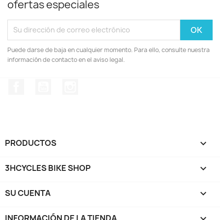
ofertas especiales
Puede darse de baja en cualquier momento. Para ello, consulte nuestra
información de contacto en el aviso legal.
Facebook
YouTube
Instagram
PRODUCTOS

3HCYCLES BIKE SHOP

SU CUENTA

INFORMACIÓN DE LA TIENDA
keyboard_arrow_down