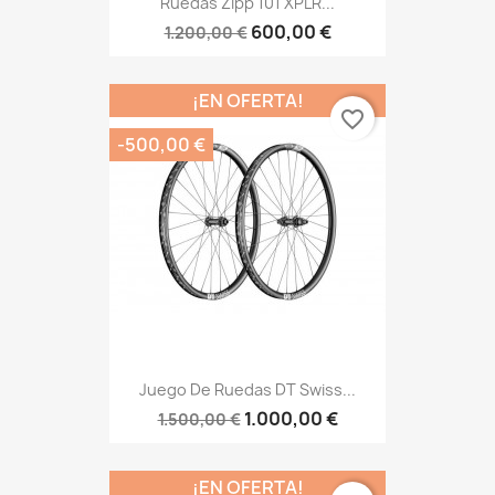
Ruedas Zipp 101 XPLR...
600,00 €
1.200,00 €
¡EN OFERTA!
favorite_border
-500,00 €
Juego De Ruedas DT Swiss...
1.000,00 €
1.500,00 €
¡EN OFERTA!