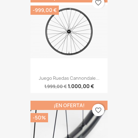
favorite_border
-999,00 €
Juego Ruedas Cannondale...
1.000,00 €
1.999,00 €
¡EN OFERTA!
favorite_border
-50%