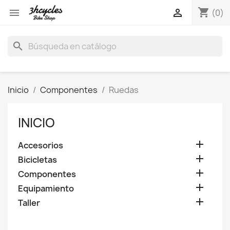
shopping_cart


(0)
search
Inicio
Componentes
Ruedas
INICIO

Accesorios

Bicicletas

Componentes

Equipamiento

Taller