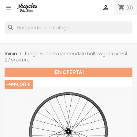
shopping_cart


(0)
search
Inicio
Juego Ruedas cannondale hollowgram xc-sl
27 sram xd
¡EN OFERTA!
-999,00 €