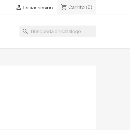
shopping_cart

Carrito
(0)
Iniciar sesión
search