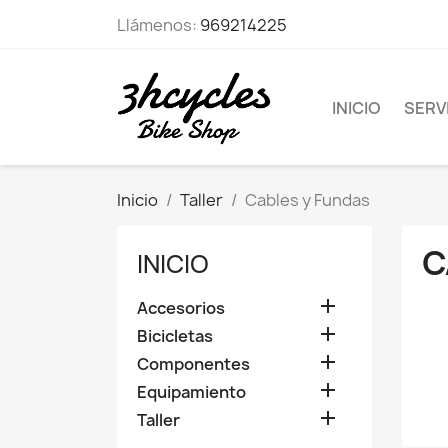
Llámenos:
969214225
INICIO
SERVI
Inicio
Taller
Cables y Fundas
C
INICIO

Accesorios

Bicicletas

Componentes

Equipamiento

Taller