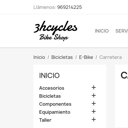
Llámenos:
969214225
INICIO
SERVI
Inicio
Bicicletas
E-Bike
Carretera
C
INICIO

Accesorios

Bicicletas

Componentes

Equipamiento

Taller