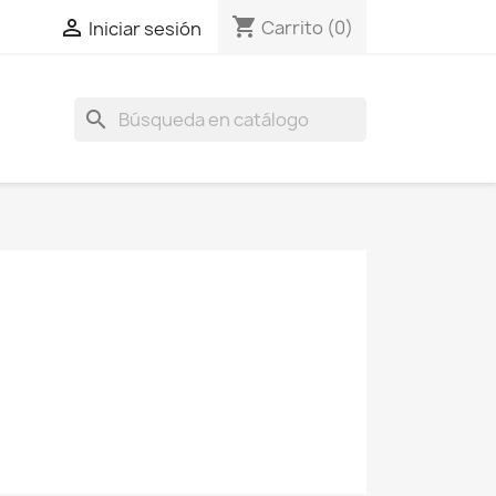
shopping_cart

Carrito
(0)
Iniciar sesión
search