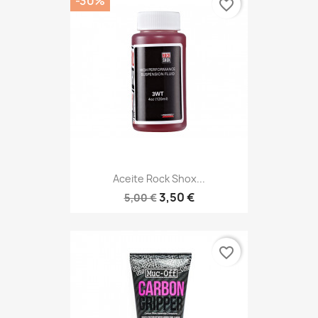
-30%
favorite_border
Aceite Rock Shox...
3,50 €
5,00 €
favorite_border