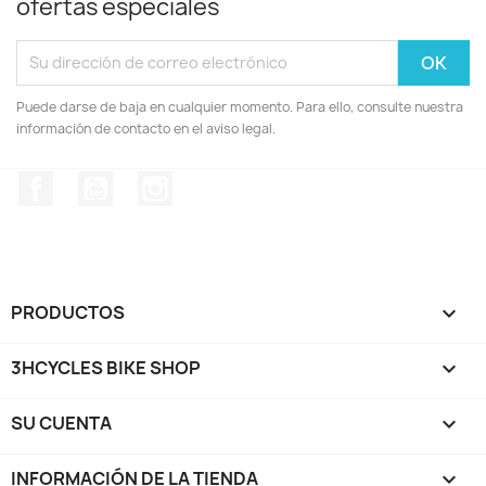
ofertas especiales
Puede darse de baja en cualquier momento. Para ello, consulte nuestra
información de contacto en el aviso legal.
Facebook
YouTube
Instagram
PRODUCTOS

3HCYCLES BIKE SHOP

SU CUENTA

INFORMACIÓN DE LA TIENDA
keyboard_arrow_down