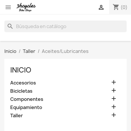
shopping_cart


(0)
search
Inicio
Taller
Aceites/Lubricantes
INICIO

Accesorios

Bicicletas

Componentes

Equipamiento

Taller