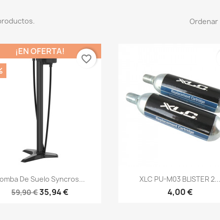
productos.
Ordenar 
¡EN OFERTA!
favorite_border
%
Vista rápida
Vista rápida


omba De Suelo Syncros...
XLC PU-M03 BLISTER 2..
35,94 €
4,00 €
59,90 €