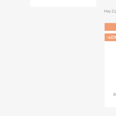
Hay 2 
-40
B