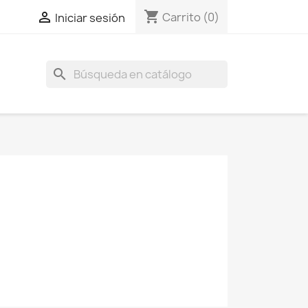
shopping_cart

Carrito
(0)
Iniciar sesión
search