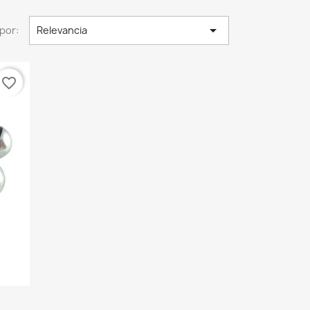

por:
Relevancia
favorite_border
.