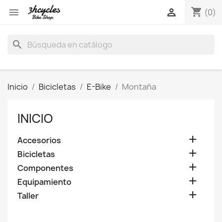
shopping_cart


(0)
search
Inicio
Bicicletas
E-Bike
Montaña
INICIO

Accesorios

Bicicletas

Componentes

Equipamiento

Taller