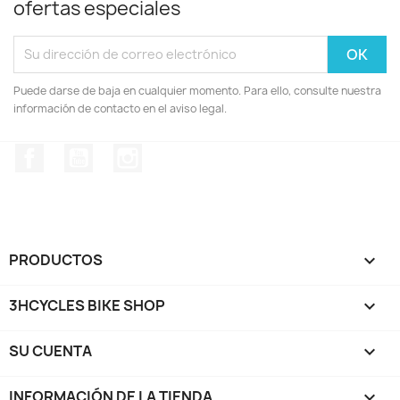
ofertas especiales
Puede darse de baja en cualquier momento. Para ello, consulte nuestra
información de contacto en el aviso legal.
Facebook
YouTube
Instagram
PRODUCTOS

3HCYCLES BIKE SHOP

SU CUENTA

INFORMACIÓN DE LA TIENDA
keyboard_arrow_down