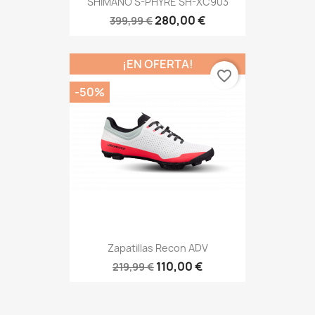
SHIMANO S-PHYRE SH-XC903
280,00 €
399,99 €
¡EN OFERTA!
favorite_border
-50%
Zapatillas Recon ADV
110,00 €
219,99 €