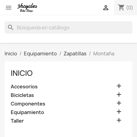
shopping_cart


(0)
search
Inicio
Equipamiento
Zapatillas
Montaña
INICIO

Accesorios

Bicicletas

Componentes

Equipamiento

Taller