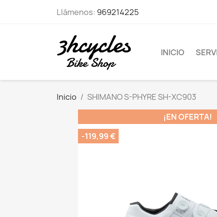
Llámenos:
969214225
INICIO
SERVI
Inicio
SHIMANO S-PHYRE SH-XC903
¡EN OFERTA!
-119,99 €