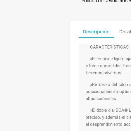
Política de Devolucione
Descripción
Detal
・CARACTERÍSTICAS
»El empeine ligero aju
ofrece comodidad trans
terrenos adversos.
»Refuerzo del talón co
posicionamiento óptimo
altas cadencias.
»El doble dial BOA® Li
preciso, y además el di
el desprendimiento acc