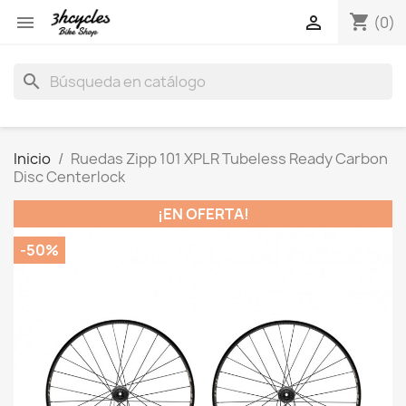
shopping_cart


(0)
search
Inicio
Ruedas Zipp 101 XPLR Tubeless Ready Carbon
Disc Centerlock
¡EN OFERTA!
-50%