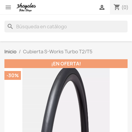
shopping_cart


(0)
search
Inicio
Cubierta S-Works Turbo T2/T5
¡EN OFERTA!
-30%