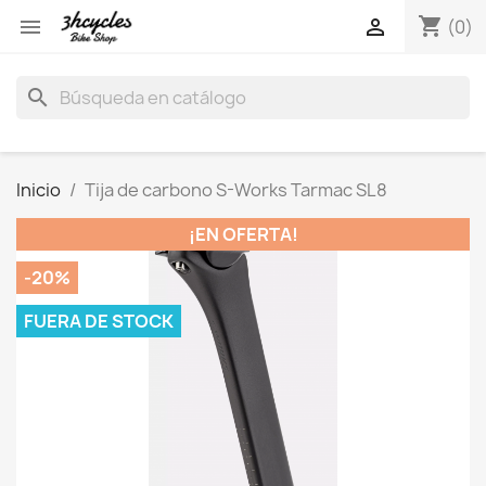
shopping_cart


(0)
search
Inicio
Tija de carbono S-Works Tarmac SL8
¡EN OFERTA!
-20%
FUERA DE STOCK