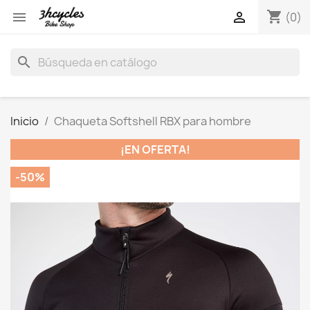
shopping_cart


(0)
search
Inicio
Chaqueta Softshell RBX para hombre
¡EN OFERTA!
-50%