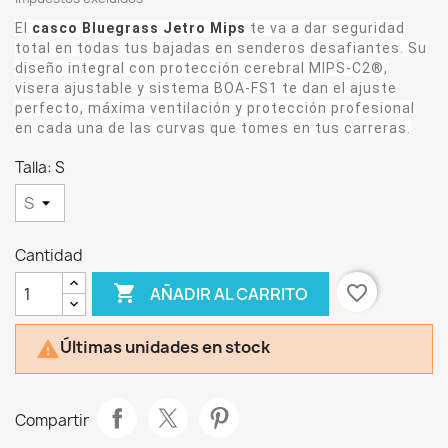
El
c
asco Bluegrass Jetro Mips
te va a dar seguridad
total en todas tus bajadas en senderos desafiantes. Su
diseño integral con protección cerebral MIPS-C2®,
visera ajustable y sistema BOA-FS1 te dan el ajuste
perfecto, máxima ventilación y protección profesional
en cada una de las curvas que tomes en tus carreras.
Talla: S
Cantidad

favorite_border
AÑADIR AL CARRITO
Últimas unidades en stock

Compartir