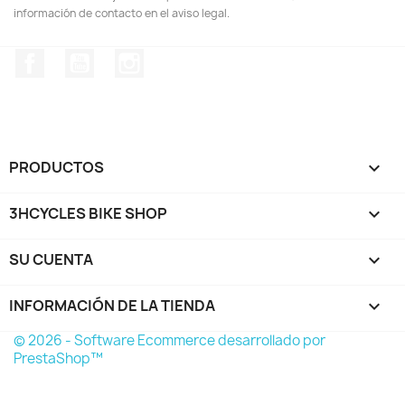
información de contacto en el aviso legal.
Facebook
YouTube
Instagram
PRODUCTOS

3HCYCLES BIKE SHOP

SU CUENTA

INFORMACIÓN DE LA TIENDA
keyboard_arrow_down
© 2026 - Software Ecommerce desarrollado por
PrestaShop™