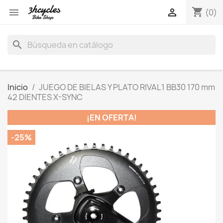
shopping_cart


(0)
search
Inicio
JUEGO DE BIELAS Y PLATO RIVAL1 BB30 170 mm
42 DIENTES X-SYNC
¡EN OFERTA!
-25%