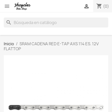
shopping_cart


(0)
search
Inicio
SRAM CADENA RED E-TAP AXS 114 ES. 12V
FLATTOP