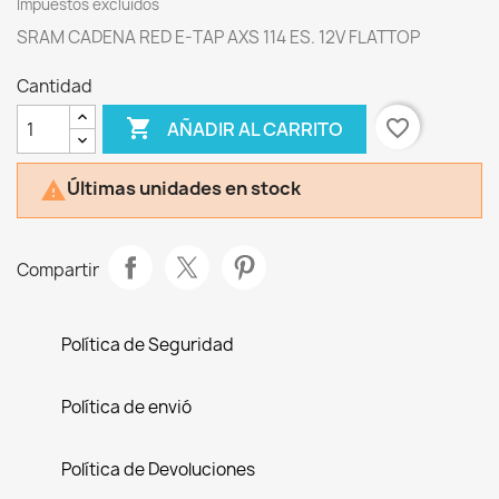
Impuestos excluidos
SRAM CADENA RED E-TAP AXS 114 ES. 12V FLATTOP
Cantidad

favorite_border
AÑADIR AL CARRITO
Últimas unidades en stock

Compartir
Política de Seguridad
Política de envió
Política de Devoluciones