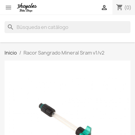
shopping_cart


(0)
search
Inicio
Racor Sangrado Mineral Sram v1/v2