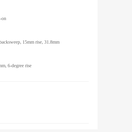
k-on
ee backsweep, 15mm rise, 31.8mm
mm, 6-degree rise