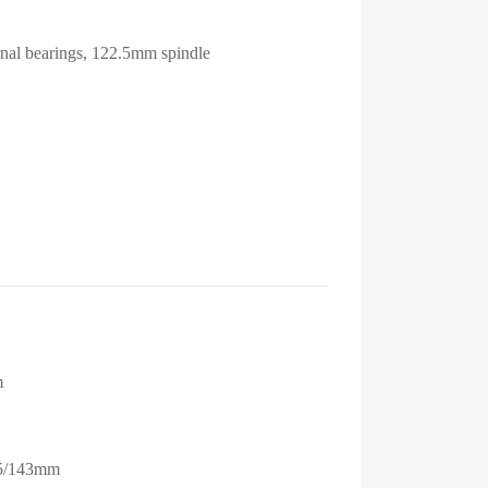
rnal bearings, 122.5mm spindle
m
155/143mm