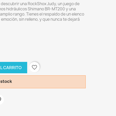
a descubrir una RockShox Judy, un juego de
renos hidráulicos Shimano BR-MT200 y una
amplio rango. Tienes el respaldo de un elenco
moción, sin relleno, y que nunca te dejará
favorite_border
AL CARRITO
 stock