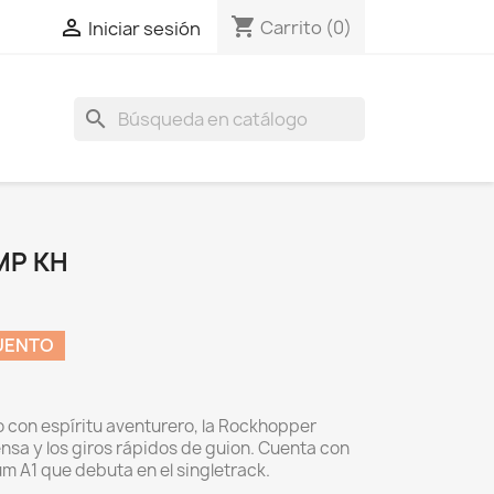
shopping_cart

Carrito
(0)
Iniciar sesión
search
MP KH
UENTO
o con espíritu aventurero, la Rockhopper
nsa y los giros rápidos de guion. Cuenta con
m A1 que debuta en el singletrack.