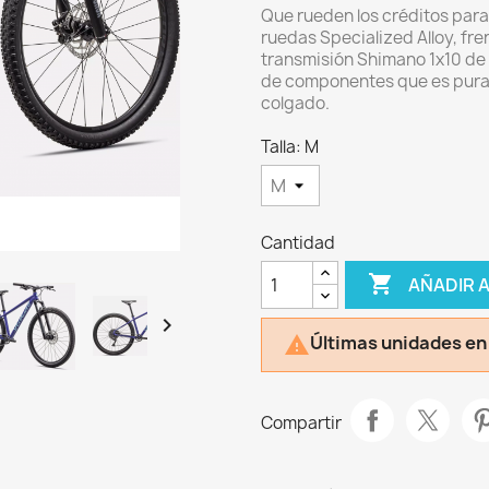
Que rueden los créditos par
ruedas Specialized Alloy, f
transmisión Shimano 1x10 de 
de componentes que es pura e
colgado.
Talla: M
Cantidad

AÑADIR 

Últimas unidades en

Compartir