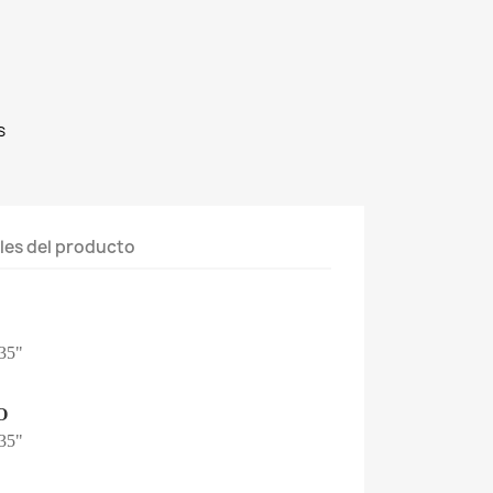
s
les del producto
.35"
O
.35"