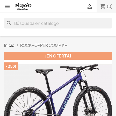
shopping_cart


(0)
search
Inicio
ROCKHOPPER COMP KH
¡EN OFERTA!
-25%