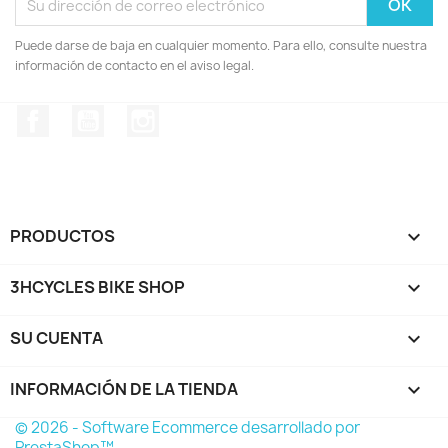
Puede darse de baja en cualquier momento. Para ello, consulte nuestra
información de contacto en el aviso legal.
Facebook
YouTube
Instagram
PRODUCTOS

3HCYCLES BIKE SHOP

SU CUENTA

INFORMACIÓN DE LA TIENDA
keyboard_arrow_down
© 2026 - Software Ecommerce desarrollado por
PrestaShop™