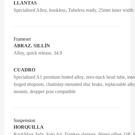
LLANTAS
Specialized Alloy, hookless, Tubeless ready, 25mm inner width
Frameset
ABRAZ. SILLÍN
Alloy, quick release, 34.9
CUADRO
Specialized A1 premium butted alloy, zero-stack head tube, int
forged dropouts, chainstay-mounted disc brake, replaceable alloy
mounts, dropper post compatible
Suspension
HORQUILLA
RockShox Judy, Solo Air, Turnkey damper, 46mm offset, QR, 8