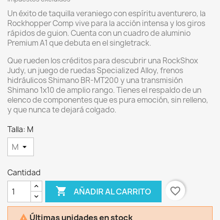
Un éxito de taquilla veraniego con espíritu aventurero, la
Rockhopper Comp vive para la acción intensa y los giros
rápidos de guion. Cuenta con un cuadro de aluminio
Premium A1 que debuta en el singletrack.
Que rueden los créditos para descubrir una RockShox
Judy, un juego de ruedas Specialized Alloy, frenos
hidráulicos Shimano BR-MT200 y una transmisión
Shimano 1x10 de amplio rango. Tienes el respaldo de un
elenco de componentes que es pura emoción, sin relleno,
y que nunca te dejará colgado.
Talla: M
Cantidad

favorite_border
AÑADIR AL CARRITO
Últimas unidades en stock
