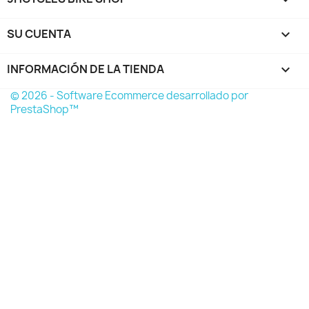
SU CUENTA

INFORMACIÓN DE LA TIENDA
keyboard_arrow_down
© 2026 - Software Ecommerce desarrollado por
PrestaShop™