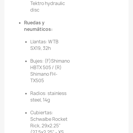
Tektro hydraulic
disc
Ruedas y
neumáticos:
Llantas: WTB
SX19, 32h
Bujes: (F)Shimano
HBTX 505 / (R)
Shimano FH-
TX505
Radios: stainless
steel, 14g
Cubiertas:
Schwalbe Rocket
Rick, 29x2.25"
(27.5x2.25" - XS,