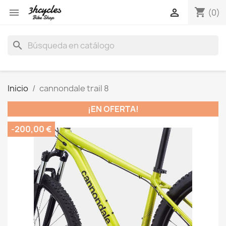
shopping_cart


(0)
search
Inicio
cannondale trail 8
¡EN OFERTA!
-200,00 €