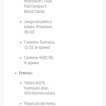
microSHIFT Dual
Pull Compact,
Band Clamp
Juego de plato y
bielas: Prowheel,
36/22
Casette: Sunrace,
12-32, 8-speed
Cadena: KMC X8,
8-speed
Frenos:
Tektro M275
hydraulic disc,
160/160mm rotors
Palancas de freno: