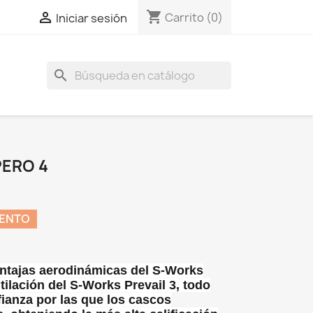
shopping_cart

Carrito
(0)
Iniciar sesión
search
PERO 4
UENTO
ventajas aerodinámicas del S-Works
tilación del S-Works Prevail 3, todo
ianza por las que los cascos