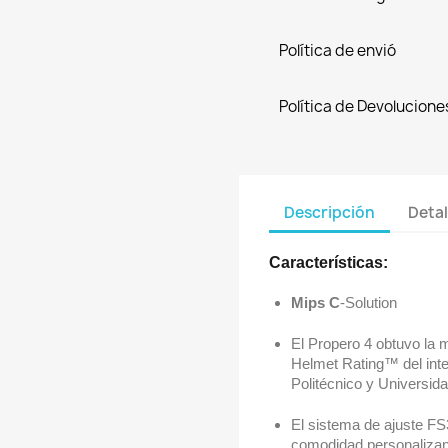
Política de envió
Política de Devolucione
Descripción
Detal
Características:
Mips C
-Solution
El Propero 4 obtuvo la 
Helmet Rating™ del inte
Politécnico y Universida
El sistema de ajuste FS3
comodidad personalizand