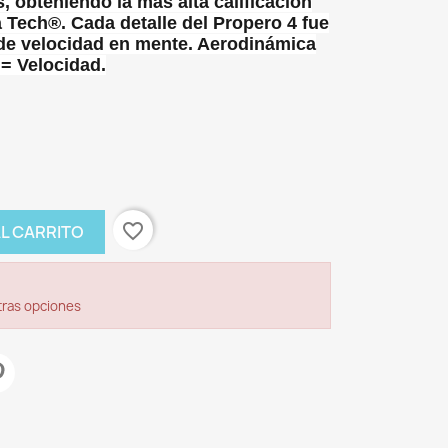
 obteniendo la más alta calificación
ia Tech®. Cada detalle del Propero 4 fue
de velocidad en mente. Aerodinámica
 = Velocidad.
favorite_border
AL CARRITO
tras opciones