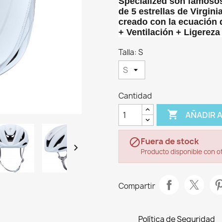
Specialized son famosos,
de 5 estrellas de Virgin
creado con la ecuación 
+ Ventilación + Ligereza
Talla: S
Cantidad

AÑADIR 
Fuera de stock


Producto disponible con o
Compartir
Política de Seguridad