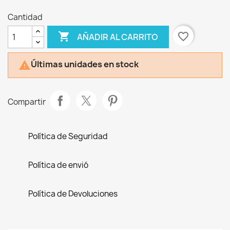
Cantidad

favorite_border
AÑADIR AL CARRITO
Últimas unidades en stock

Compartir
Política de Seguridad
Política de envió
Política de Devoluciones