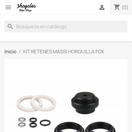
shopping_cart


(0)
search
Inicio
KIT RETENES MASSI HORQUILLA FOX