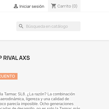
shopping_cart

Carrito
(0)
Iniciar sesión
search
 RIVAL AXS
SCUENTO
la Tarmac SL8. ¿La razón? La combinación
aerodinámica, ligereza y una calidad de
oco parecía imposible. Ocho generaciones
cadas de desarrollo, no es solo la Tarmac más