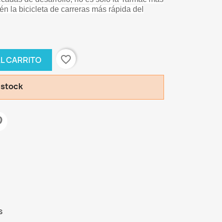
ién la bicicleta de carreras más rápida del
favorite_border
AL CARRITO
 stock
s