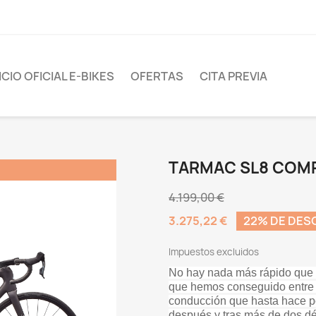
CIO OFICIAL E-BIKES
OFERTAS
CITA PREVIA
TARMAC SL8 COMP
4.199,00 €
3.275,22 €
22% DE DE
Impuestos excluidos
No hay nada más rápido que 
que hemos conseguido entre 
conducción que hasta hace p
después y tras más de dos dé