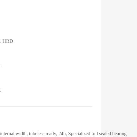
1 HRD
1
1
ernal width, tubeless ready, 24h, Specialized full sealed bearing