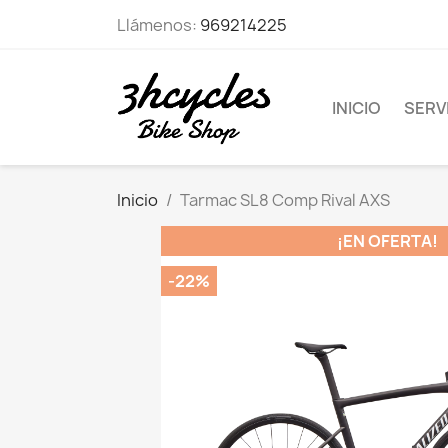
Llámenos:
969214225
INICIO
SERVI
Inicio
Tarmac SL8 Comp Rival AXS
¡EN OFERTA!
-22%