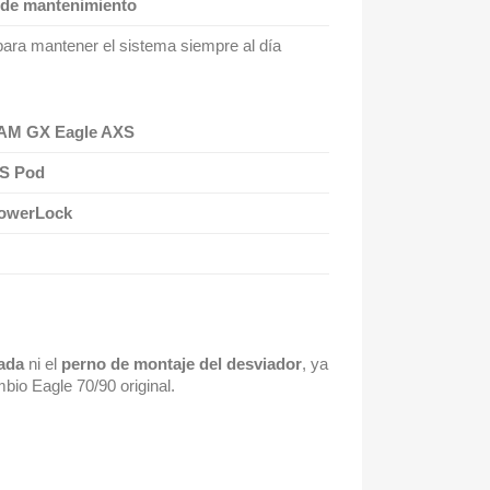
 de mantenimiento
ara mantener el sistema siempre al día
AM GX Eagle AXS
XS Pod
owerLock
cada
ni el
perno de montaje del desviador
, ya
mbio Eagle 70/90 original.