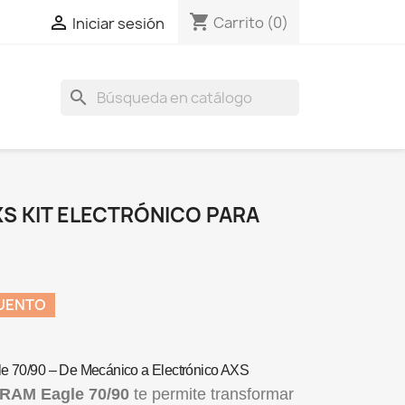
shopping_cart

Carrito
(0)
Iniciar sesión
search
S KIT ELECTRÓNICO PARA
UENTO
le 70/90 – De Mecánico a Electrónico AXS
SRAM Eagle 70/90
te permite transformar