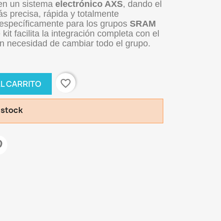
en un sistema
electrónico AXS
, dando el
s precisa, rápida y totalmente
 específicamente para los grupos
SRAM
e kit facilita la integración completa con el
n necesidad de cambiar todo el grupo.
favorite_border
AL CARRITO
 stock