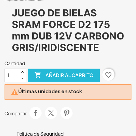
JUEGO DE BIELAS
SRAM FORCE D2 175
mm DUB 12V CARBONO
GRIS/IRIDISCENTE
Cantidad

favorite_border
AÑADIR AL CARRITO
Últimas unidades en stock

Compartir
Política de Seguridad