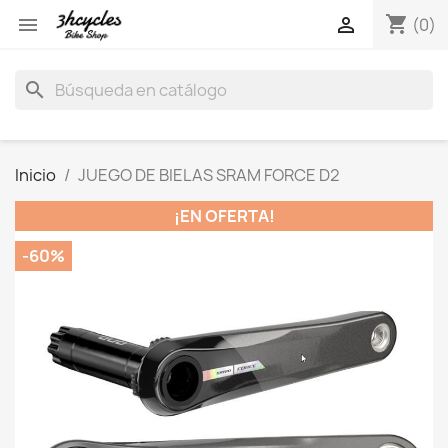
shopping_cart


(0)
search
Inicio
JUEGO DE BIELAS SRAM FORCE D2
¡EN OFERTA!
-60%