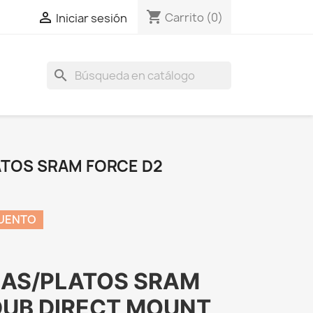
shopping_cart

Carrito
(0)
Iniciar sesión
search
ATOS SRAM FORCE D2
CUENTO
LAS/PLATOS SRAM
DUB DIRECT MOUNT