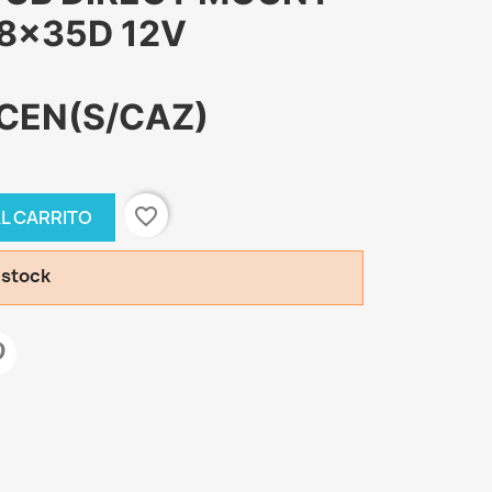
48x35D 12V
SCEN(S/CAZ)
favorite_border
AL CARRITO
 stock