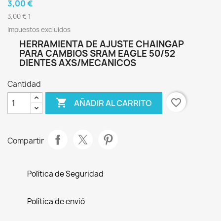
3,00 €
3,00 € 1
Impuestos excluidos
HERRAMIENTA DE AJUSTE CHAINGAP
PARA CAMBIOS SRAM EAGLE 50/52
DIENTES AXS/MECANICOS
Cantidad

favorite_border
AÑADIR AL CARRITO
Compartir
Política de Seguridad
Política de envió