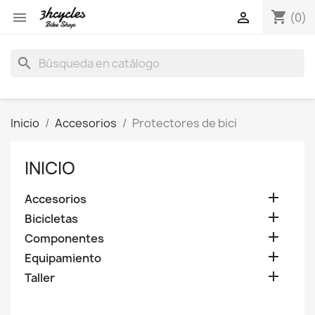
shopping_cart


(0)
search
Inicio
Accesorios
Protectores de bici
INICIO

Accesorios

Bicicletas

Componentes

Equipamiento

Taller