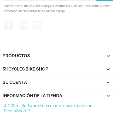
Puede darse de baja en cualquier momento. Para ello, consulte nuestra
información de contacto en el aviso legal.
Facebook
YouTube
Instagram
PRODUCTOS

3HCYCLES BIKE SHOP

SU CUENTA

INFORMACIÓN DE LA TIENDA
keyboard_arrow_down
© 2026 - Software Ecommerce desarrollado por
PrestaShop™