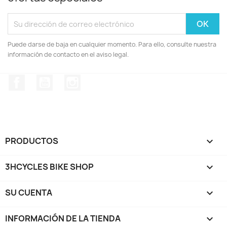
Puede darse de baja en cualquier momento. Para ello, consulte nuestra
información de contacto en el aviso legal.
Facebook
YouTube
Instagram
PRODUCTOS

3HCYCLES BIKE SHOP

SU CUENTA

INFORMACIÓN DE LA TIENDA
keyboard_arrow_down