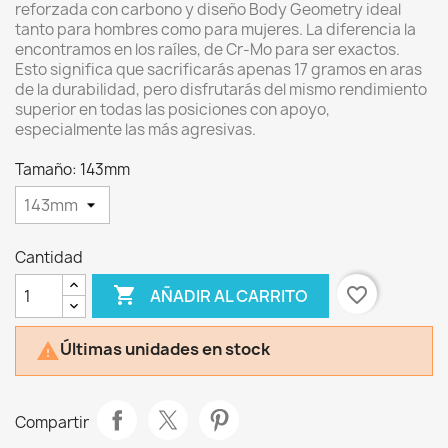
reforzada con carbono y diseño Body Geometry ideal
tanto para hombres como para mujeres. La diferencia la
encontramos en los raíles, de Cr-Mo para ser exactos.
Esto significa que sacrificarás apenas 17 gramos en aras
de la durabilidad, pero disfrutarás del mismo rendimiento
superior en todas las posiciones con apoyo,
especialmente las más agresivas.
Tamaño: 143mm
Cantidad

favorite_border
AÑADIR AL CARRITO
Últimas unidades en stock

Compartir