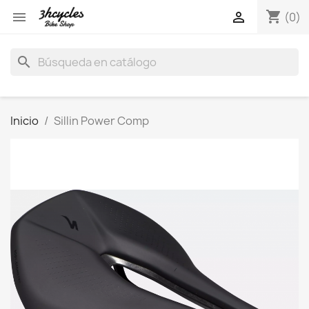
shopping_cart


(0)
search
Inicio
Sillin Power Comp