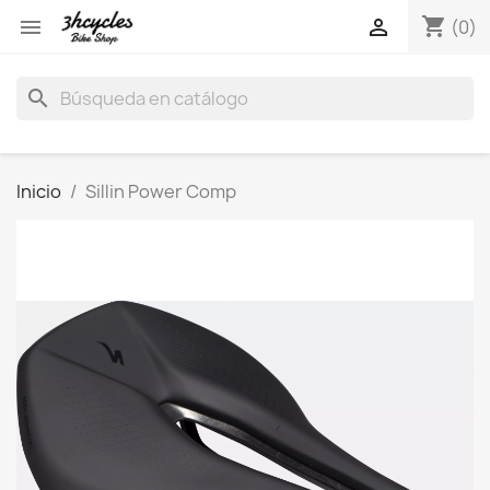
shopping_cart


(0)
search
Inicio
Sillin Power Comp