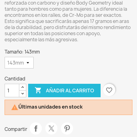
reforzada con carbono y diseño Body Geometry ideal
tanto para hombres como para mujeres. La diferencia la
encontramos en los raíles, de Cr-Mo para ser exactos.
Esto significa que sacrificarás apenas 17 gramos en aras
de la durabilidad, pero disfrutarás del mismo rendimiento
superior en todas las posiciones con apoyo,
especialmente las más agresivas.
Tamaño: 143mm
Cantidad

favorite_border
AÑADIR AL CARRITO
Últimas unidades en stock

Compartir