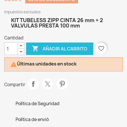
Impuestos excluidos
KIT TUBELESS ZIPP CINTA 26 mm + 2
VALVULAS PRESTA 100 mm
Cantidad

favorite_border
AÑADIR AL CARRITO
Últimas unidades en stock

Compartir
Política de Seguridad
Política de envió