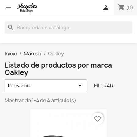
shopping_cart


(0)
search
Inicio
Marcas
Oakley
Listado de productos por marca
Oakley

FILTRAR
Relevancia
Mostrando 1-4 de 4 artículo(s)
favorite_border