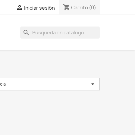
shopping_cart

Carrito
(0)
Iniciar sesión
search

cia