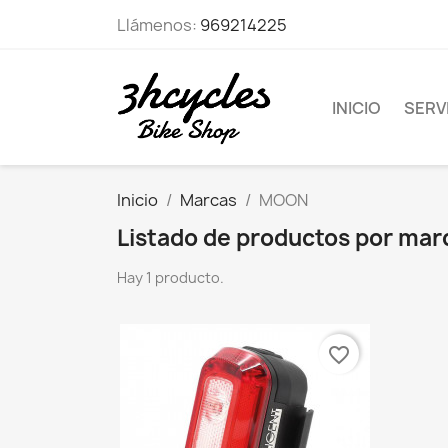
Llámenos:
969214225
INICIO
SERVI
Inicio
Marcas
MOON
Listado de productos por ma
Hay 1 producto.
favorite_border