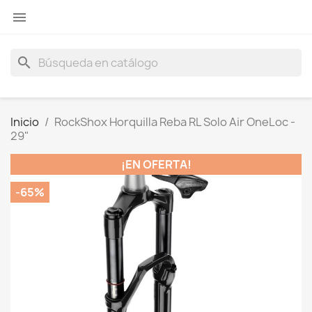

search
Inicio
RockShox Horquilla Reba RL Solo Air OneLoc -
29"
¡EN OFERTA!
-65%