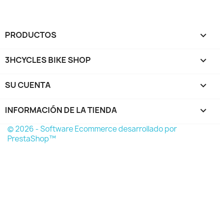
PRODUCTOS

3HCYCLES BIKE SHOP

SU CUENTA

INFORMACIÓN DE LA TIENDA
keyboard_arrow_down
© 2026 - Software Ecommerce desarrollado por
PrestaShop™