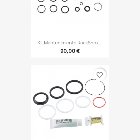
Kit Mantenimiento RockShox...
90,00 €
favorite_border