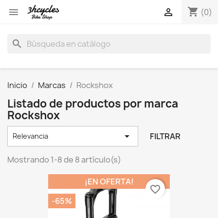
shopping_cart


(0)
search
Inicio
Marcas
Rockshox
Listado de productos por marca
Rockshox

FILTRAR
Relevancia
Mostrando 1-8 de 8 artículo(s)
¡EN OFERTA!
favorite_border
-65%