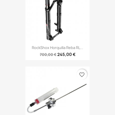
RockShox Horquilla Reba RL...
245,00 €
700,00 €
favorite_border