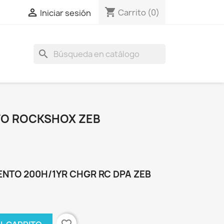
shopping_cart

Carrito
(0)
Iniciar sesión
search
TO ROCKSHOX ZEB
ENTO 200H/1YR CHGR RC DPA ZEB