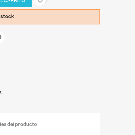
favorite_border
AL CARRITO
 stock
s
les del producto