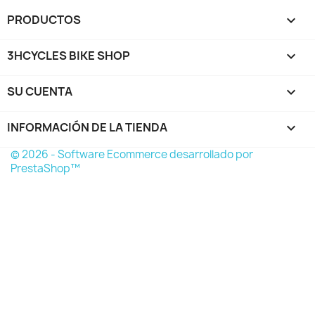
PRODUCTOS

3HCYCLES BIKE SHOP

SU CUENTA

INFORMACIÓN DE LA TIENDA
keyboard_arrow_down
© 2026 - Software Ecommerce desarrollado por
PrestaShop™