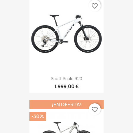
favorite_border
Scott Scale 920
1.999,00 €
¡EN OFERTA!
favorite_border
-30%