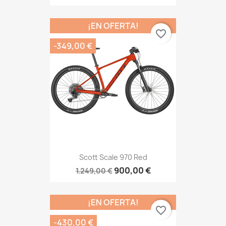
¡EN OFERTA!
favorite_border
-349,00 €
Scott Scale 970 Red
900,00 €
1.249,00 €
¡EN OFERTA!
favorite_border
-430,00 €