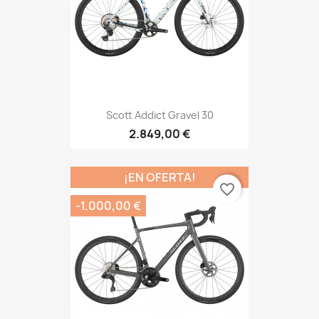
Scott Addict Gravel 30
2.849,00 €
¡EN OFERTA!
favorite_border
-1.000,00 €