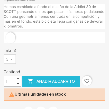
Hemos cambiado a fondo el diseño de la Addict 30 de
SCOTT pensando en los que pasan más horas pedaleando.
Con una geometría menos centrada en la competición y
más en el fondo, esta bicicleta llega con ganas de devorar
kilómetros.
Talla: S
Cantidad

favorite_border
AÑADIR AL CARRITO
Últimas unidades en stock
