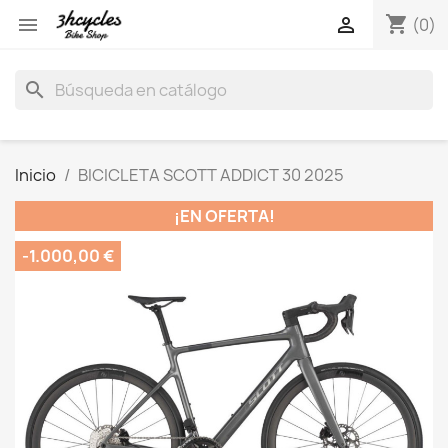
shopping_cart


(0)
search
Inicio
BICICLETA SCOTT ADDICT 30 2025
¡EN OFERTA!
-1.000,00 €