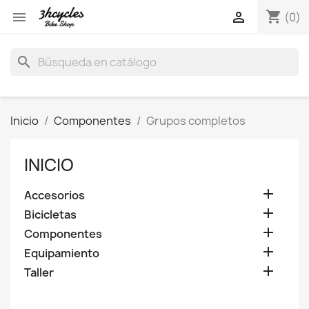
shopping_cart


(0)
search
Inicio
Componentes
Grupos completos
INICIO

Accesorios

Bicicletas

Componentes

Equipamiento

Taller