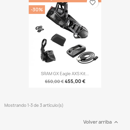
favorite_border
-30%
SRAM GX Eagle AXS Kit...
455,00 €
650,00 €
Mostrando 1-3 de 3 artículo(s)
Volver arriba
