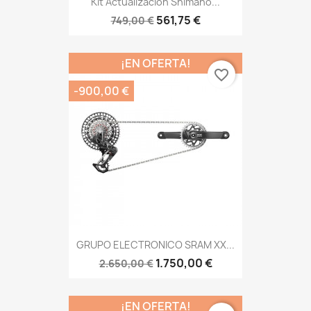
Kit Actualización Shimano...
561,75 €
749,00 €
¡EN OFERTA!
favorite_border
-900,00 €
GRUPO ELECTRONICO SRAM XX...
1.750,00 €
2.650,00 €
¡EN OFERTA!