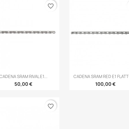
favorite_border
Vista rápida
Vista rápida


CADENA SRAM RIVAL E1...
CADENA SRAM RED E1 FLATTO
50,00 €
100,00 €
favorite_border