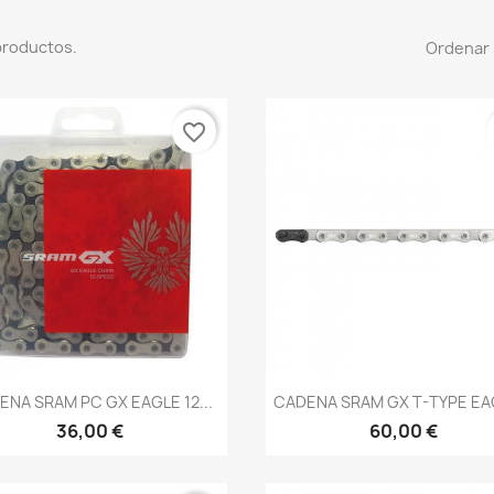
productos.
Ordenar 
favorite_border
Vista rápida
Vista rápida


ENA SRAM PC GX EAGLE 12...
CADENA SRAM GX T-TYPE EAG
36,00 €
60,00 €