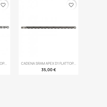
favorite_border
favorite_border
Vista rápida

P...
CADENA SRAM APEX D1 FLATTOP...
35,00 €