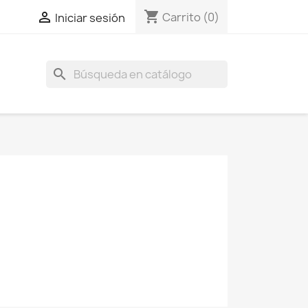
shopping_cart

Carrito
(0)
Iniciar sesión
search