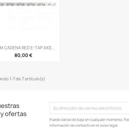
Vista rápida

M CADENA RED E-TAP AXS...
80,00 €
ndo 1-7 de 7 artículo(s)
uestras
 y ofertas
Puede darse de baja en cualquier momento. Para
información de contacto en el aviso legal.