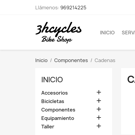
Llámenos:
969214225
INICIO
SERVI
Inicio
Componentes
Cadenas
C
INICIO

Accesorios

Bicicletas

Componentes

Equipamiento

Taller