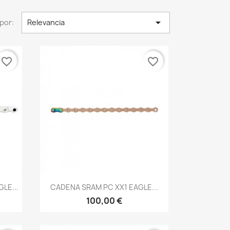

por:
Relevancia
favorite_border
favorite_border
Vista rápida

LE...
CADENA SRAM PC XX1 EAGLE...
100,00 €